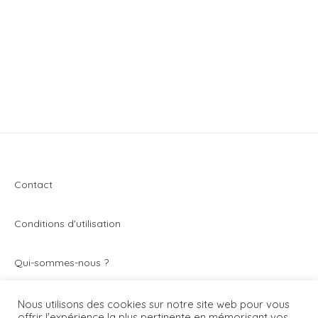
Contact
Conditions d'utilisation
Q
ui-sommes-nous ?
Vivez toute l’actualité du secteur de la montre et de
Nous utilisons des cookies sur notre site web pour vous
offrir l'expérience la plus pertinente en mémorisant vos