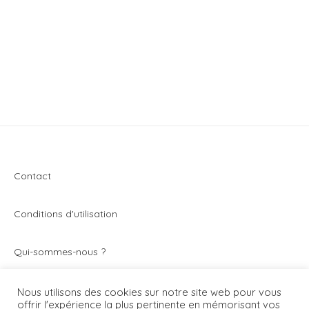
Contact
Conditions d'utilisation
Q
ui-sommes-nous ?
Vivez toute l’actualité du secteur de la montre et de
Nous utilisons des cookies sur notre site web pour vous
offrir l'expérience la plus pertinente en mémorisant vos
l’horlogerie avec Montrezine.com. Le blog - magazine