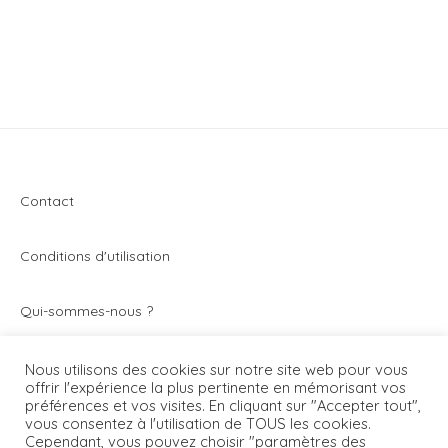
Contact
Conditions d'utilisation
Q
ui-sommes-nous ?
Vivez toute l’actualité du secteur de la montre et de
Nous utilisons des cookies sur notre site web pour vous
offrir l'expérience la plus pertinente en mémorisant vos
l’horlogerie avec Montrezine.com. Le blog - magazine
préférences et vos visites. En cliquant sur "Accepter tout",
généraliste qui parle de toutes les montres.
vous consentez à l'utilisation de TOUS les cookies.
Cependant, vous pouvez choisir "paramètres des