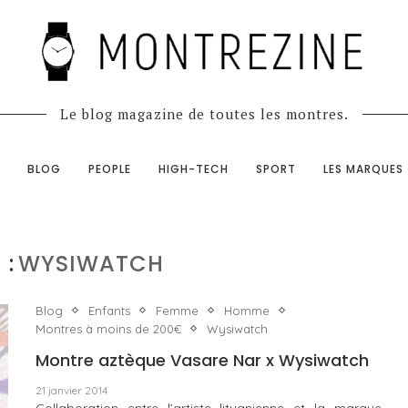
Le blog magazine de toutes les montres.
BLOG
PEOPLE
HIGH-TECH
SPORT
LES MARQUES
 :
WYSIWATCH
Blog
Enfants
Femme
Homme
Montres à moins de 200€
Wysiwatch
Montre aztèque Vasare Nar x Wysiwatch
21 janvier 2014
Collaboration entre l’artiste lituanienne et la marque