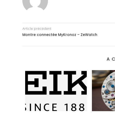
Article précédent
Montre connectée MyKronoz – ZeWatch
A C