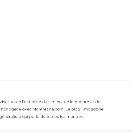
Les montres Lacoste 2026
La collection Ice-Watch G
Forest
21 novembre 2021
9 mars 2015
Vivez toute l’actualité du secteur de la montre et de
l’horlogerie avec Montrezine.com. Le blog - magazine
généraliste qui parle de toutes les montres.