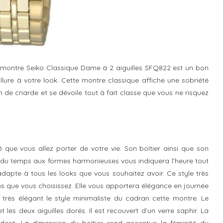
a montre Seiko Classique Dame à 2 aiguilles SFQ822 est un bon
ure à votre look. Cette montre classique affiche une sobriété
n de criarde et se dévoile tout à fait classe que vous ne risquez
que vous allez porter de votre vie. Son boîtier ainsi que son
e du temps aux formes harmonieuses vous indiquera l’heure tout
dapte à tous les looks que vous souhaitez avoir. Ce style très
s que vous choisissez. Elle vous apportera élégance en journée
ve très élégant le style minimaliste du cadran cette montre. Le
les deux aiguilles dorés. Il est recouvert d’un verre saphir. La
 doré. La dimension du boîtier rond accentue la féminité du