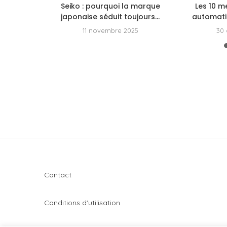
e montre
Seiko : pourquoi la marque
Les 10 m
ttendue
japonaise séduit toujours...
automatiq
14
11 novembre 2025
30 
Contact
Conditions d'utilisation