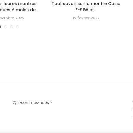
eilleures montres
Tout savoir sur la montre Casio
ues à moins de...
F-91W et...
octobre 2025
19 février 2022
Q
ui-sommes-nous ?