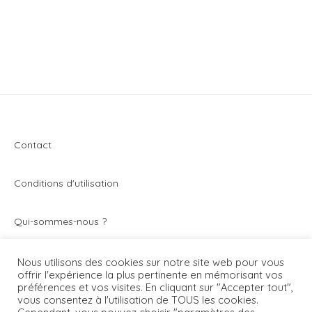
Contact
Conditions d'utilisation
Q
ui-sommes-nous ?
Vivez toute l’actualité du secteur de la montre et de
Nous utilisons des cookies sur notre site web pour vous
offrir l'expérience la plus pertinente en mémorisant vos
l’horlogerie avec Montrezine.com. Le blog - magazine
préférences et vos visites. En cliquant sur "Accepter tout",
généraliste qui parle de toutes les montres.
vous consentez à l'utilisation de TOUS les cookies.