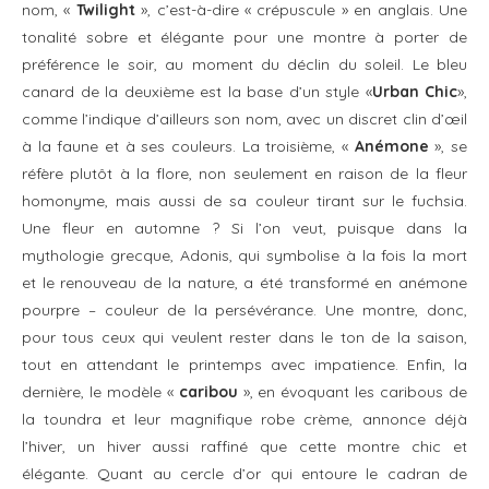
nom, «
Twilight
», c’est-à-dire « crépuscule » en anglais. Une
tonalité sobre et élégante pour une montre à porter de
préférence le soir, au moment du déclin du soleil. Le bleu
canard de la deuxième est la base d’un style «
Urban Chic
»,
comme l’indique d’ailleurs son nom, avec un discret clin d’œil
à la faune et à ses couleurs. La troisième, «
Anémone
», se
réfère plutôt à la flore, non seulement en raison de la fleur
homonyme, mais aussi de sa couleur tirant sur le fuchsia.
Une fleur en automne ? Si l’on veut, puisque dans la
mythologie grecque, Adonis, qui symbolise à la fois la mort
et le renouveau de la nature, a été transformé en anémone
pourpre – couleur de la persévérance. Une montre, donc,
pour tous ceux qui veulent rester dans le ton de la saison,
tout en attendant le printemps avec impatience. Enfin, la
dernière, le modèle «
caribou
», en évoquant les caribous de
la toundra et leur magnifique robe crème, annonce déjà
l’hiver, un hiver aussi raffiné que cette montre chic et
élégante. Quant au cercle d’or qui entoure le cadran de