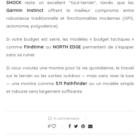
SHOCK
reste un excellent “tout-terrain”, tandis que les
Garmin Instinct
offrent le meilleur compromis entre
robustesse traditionnelle et fonctionnalités modernes (GPS,
autonomie, polyvalence).
Si votre budget est serré, les modèles « budget tactiques »
comme
Findtime
ou
NORTH EDGE
permettent de s’équiper
sans se ruiner.
Si vous vvoulez une montre pour la vie quotidienne, le travail
sur le terrain ou les sorties outdoor — mais sans viser le luxe
— une montre comme
5.11 Pathfinder
ou un modèle simple
et robuste sera largement suffisante.
0 commentaire
0