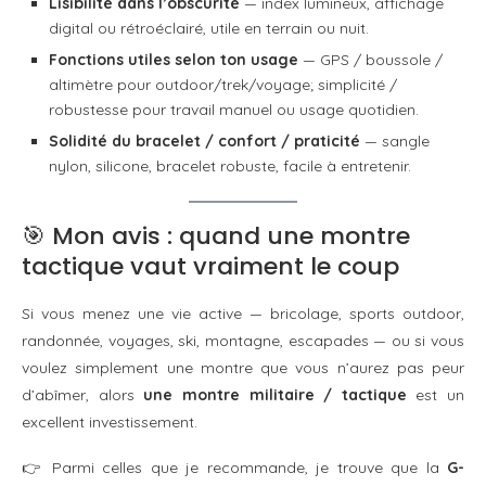
Lisibilité dans l’obscurité
— index lumineux, affichage
digital ou rétroéclairé, utile en terrain ou nuit.
Fonctions utiles selon ton usage
— GPS / boussole /
altimètre pour outdoor/trek/voyage; simplicité /
robustesse pour travail manuel ou usage quotidien.
Solidité du bracelet / confort / praticité
— sangle
nylon, silicone, bracelet robuste, facile à entretenir.
🎯 Mon avis : quand une montre
tactique vaut vraiment le coup
Si vous menez une vie active — bricolage, sports outdoor,
randonnée, voyages, ski, montagne, escapades — ou si vous
voulez simplement une montre que vous n’aurez pas peur
d’abîmer, alors
une montre militaire / tactique
est un
excellent investissement.
👉 Parmi celles que je recommande, je trouve que la
G-