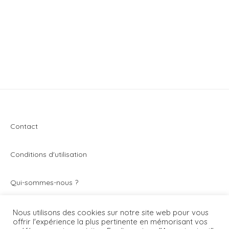
Contact
Conditions d'utilisation
Q
ui-sommes-nous ?
Vivez toute l’actualité du secteur de la montre et de
Nous utilisons des cookies sur notre site web pour vous
offrir l'expérience la plus pertinente en mémorisant vos
l’horlogerie avec Montrezine.com. Le blog - magazine