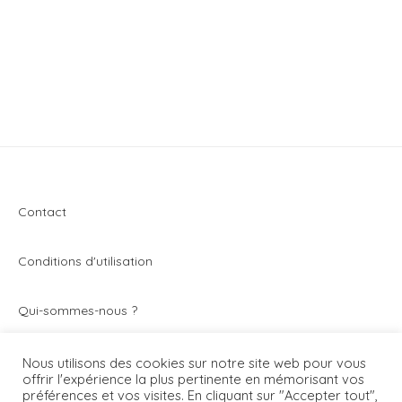
Contact
Conditions d'utilisation
Q
ui-sommes-nous ?
Vivez toute l’actualité du secteur de la montre et de
Nous utilisons des cookies sur notre site web pour vous
offrir l'expérience la plus pertinente en mémorisant vos
l’horlogerie avec Montrezine.com. Le blog - magazine
préférences et vos visites. En cliquant sur "Accepter tout",