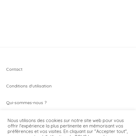
Contact
Conditions d'utilisation
Q
ui-sommes-nous ?
Vivez toute l’actualité du secteur de la montre et de
Nous utilisons des cookies sur notre site web pour vous
offrir l'expérience la plus pertinente en mémorisant vos
l’horlogerie avec Montrezine.com. Le blog - magazine
préférences et vos visites. En cliquant sur "Accepter tout",
généraliste qui parle de toutes les montres.