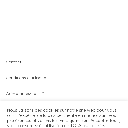
Contact
Conditions d'utilisation
Q
ui-sommes-nous ?
Vivez toute l’actualité du secteur de la montre et de
Nous utilisons des cookies sur notre site web pour vous
offrir l'expérience la plus pertinente en mémorisant vos
l’horlogerie avec Montrezine.com. Le blog - magazine
préférences et vos visites. En cliquant sur "Accepter tout",
généraliste qui parle de toutes les montres.
vous consentez à l'utilisation de TOUS les cookies.