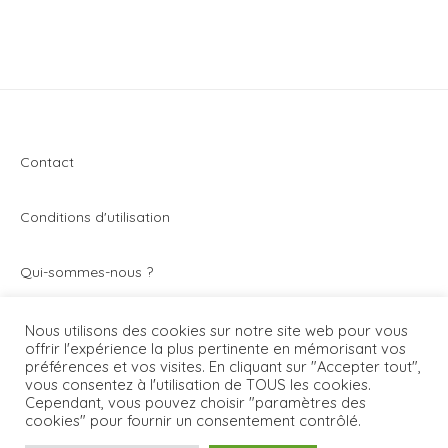
Contact
Conditions d'utilisation
Q
ui-sommes-nous ?
Vivez toute l’actualité du secteur de la montre et de
Nous utilisons des cookies sur notre site web pour vous
offrir l'expérience la plus pertinente en mémorisant vos
l’horlogerie avec Montrezine.com. Le blog - magazine
préférences et vos visites. En cliquant sur "Accepter tout",
généraliste qui parle de toutes les montres.
vous consentez à l'utilisation de TOUS les cookies.
Cependant, vous pouvez choisir "paramètres des
cookies" pour fournir un consentement contrôlé.