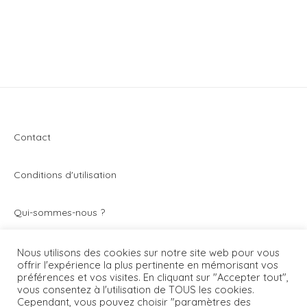
Contact
Conditions d'utilisation
Q
ui-sommes-nous ?
Vivez toute l’actualité du secteur de la montre et de
Nous utilisons des cookies sur notre site web pour vous
offrir l'expérience la plus pertinente en mémorisant vos
l’horlogerie avec Montrezine.com. Le blog - magazine
préférences et vos visites. En cliquant sur "Accepter tout",
généraliste qui parle de toutes les montres.
vous consentez à l'utilisation de TOUS les cookies.
Cependant, vous pouvez choisir "paramètres des